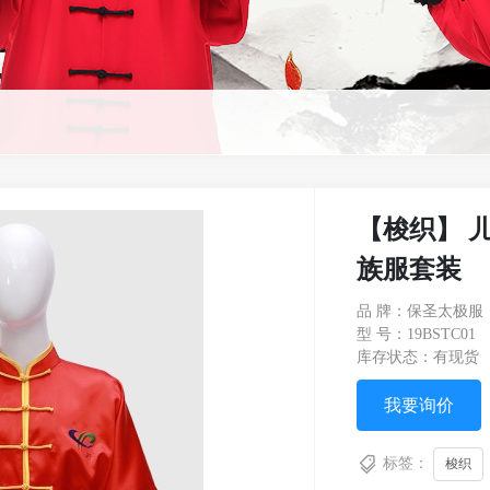
【梭织】 
族服套装
品 牌：保圣太极服
型 号：19BSTC01
库存状态：有现货
我要询价
标签：
梭织